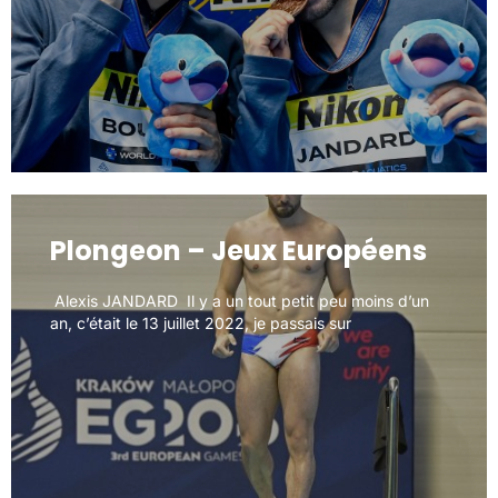
Plongeon – Jeux Européens
Plongeon – Jeux Européens
Alexis JANDARD Il y a un tout petit peu moins d’un
Alexis JANDARD Il y a un tout petit peu moins d’un
an, c’était le 13 juillet 2022, je passais sur
an, c’était le 13 juillet 2022, je passais sur