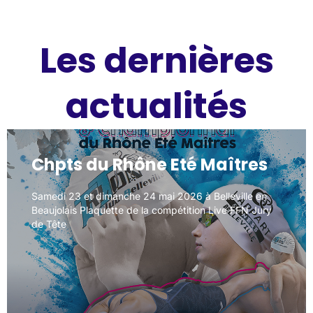
Les dernières
actualités
Chpts du Rhône Eté Maîtres
Chpts du Rhône Eté Maîtres
Samedi 23 et dimanche 24 mai 2026 à Belleville en
Samedi 23 et dimanche 24 mai 2026 à Belleville en
Beaujolais Plaquette de la compétition Live FFN Jury
Beaujolais Plaquette de la compétition Live FFN Jury
de Tête
de Tête