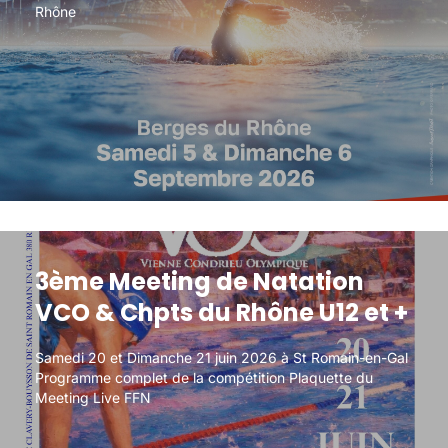
Rhône
Rhône
3ème Meeting de Natation
3ème Meeting de Natation
VCO & Chpts du Rhône U12 et +
VCO & Chpts du Rhône U12 et +
Samedi 20 et Dimanche 21 juin 2026 à St Romain-en-Gal
Samedi 20 et Dimanche 21 juin 2026 à St Romain-en-Gal
Programme complet de la compétition Plaquette du
Programme complet de la compétition Plaquette du
Meeting Live FFN
Meeting Live FFN