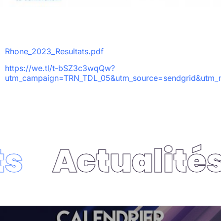
Rhone_2023_Resultats.pdf
https://we.tl/t-bSZ3c3wqQw?
utm_campaign=TRN_TDL_05&utm_source=sendgrid&utm_
s
Actualités