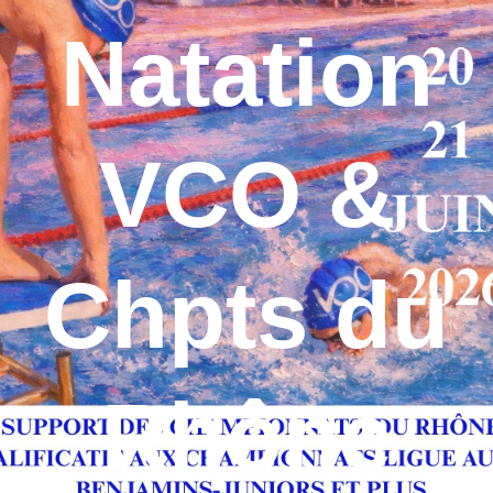
Natation
VCO &
Chpts du
Rhône