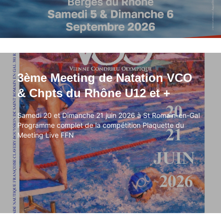
3ème Meeting de Natation VCO
3ème Meeting de Natation VCO
& Chpts du Rhône U12 et +
& Chpts du Rhône U12 et +
Samedi 20 et Dimanche 21 juin 2026 à St Romain-en-Gal
Samedi 20 et Dimanche 21 juin 2026 à St Romain-en-Gal
Programme complet de la compétition Plaquette du
Programme complet de la compétition Plaquette du
Meeting Live FFN
Meeting Live FFN