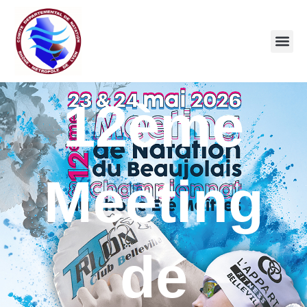
12ème
Meeting
de