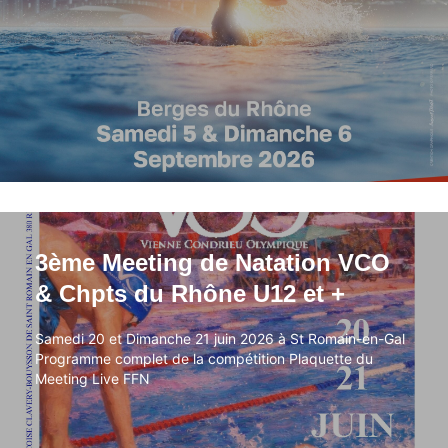
3ème Meeting de Natation VCO
3ème Meeting de Natation VCO
& Chpts du Rhône U12 et +
& Chpts du Rhône U12 et +
Samedi 20 et Dimanche 21 juin 2026 à St Romain-en-Gal
Samedi 20 et Dimanche 21 juin 2026 à St Romain-en-Gal
Programme complet de la compétition Plaquette du
Programme complet de la compétition Plaquette du
Meeting Live FFN
Meeting Live FFN