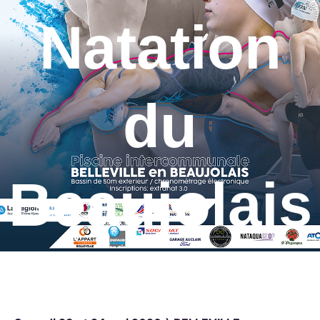
Natation
du
Beaujolais