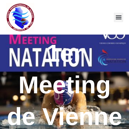
1er
Meeting
de Vienne