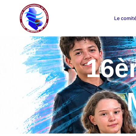
Le comit
16è