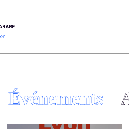
TARARE
ion
Événements
Ac