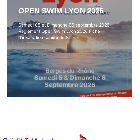
OPEN SWIM LYON 2026
OPEN SWIM LYON 2026
Samedi 05 et Dimanche 06 septembre 2026
Samedi 05 et Dimanche 06 septembre 2026
Règlement Open Swim Lyon 2026 Fiche
Règlement Open Swim Lyon 2026 Fiche
d’inscription comité du Rhône
d’inscription comité du Rhône