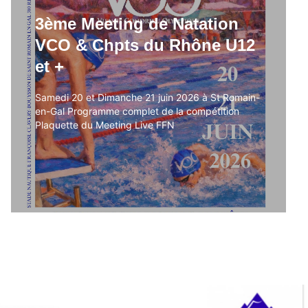
3ème Meeting de Natation
3ème Meeting de Natation
VCO & Chpts du Rhône U12
VCO & Chpts du Rhône U12
et +
et +
Samedi 20 et Dimanche 21 juin 2026 à St Romain-
Samedi 20 et Dimanche 21 juin 2026 à St Romain-
en-Gal Programme complet de la compétition
en-Gal Programme complet de la compétition
Plaquette du Meeting Live FFN
Plaquette du Meeting Live FFN